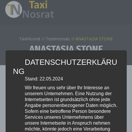
TaxiNosrat
Testimonials
ANASTASIA STONE
ANASTASIA STONE
DATENSCHUTZERKLÄRU
NG
Stand: 22.05.2024
Wir freuen uns sehr über Ihr Interesse an
unserem Unternehmen. Eine Nutzung der
22. 05. 2017
Internetseiten ist grundsätzlich ohne jede
Angabe personenbezogener Daten möglich.
Nullam orci dui, dictum et magna sollicitudin,
Sofern eine betroffene Person besondere
tempor blandit erat. Maecenas suscipit tellus
Services unseres Unternehmens über
sit amet augue placerat fringilla a id lacus.
unsere Internetseite in Anspruch nehmen
möchte, könnte jedoch eine Verarbeitung
Fusce tincidunt in leo lacinia condimentum.