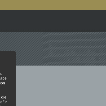
n.
gabe
son
 die
 für