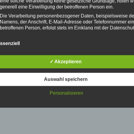
eine solche Verarbeitung keine gesetzliche Grundlage, holen w
generell eine Einwilligung der betroffenen Person ein.
Die Verarbeitung personenbezogener Daten, beispielsweise d
Namens, der Anschrift, E-Mail-Adresse oder Telefonnummer ei
betroffenen Person, erfolgt stets im Einklang mit der Datenschut
Grundverordnung und in Übereinstimmung mit den für uns gelt
landesspezifischen Datenschutzbestimmungen. Mittels dieser
ssenziell
Datenschutzerklärung möchte unser Unternehmen die Öffentlic
über Art, Umfang und Zweck der von uns erhobenen, genutzten
verarbeiteten personenbezogenen Daten informieren. Ferner w
✓ Akzeptieren
betroffene Personen mittels dieser Datenschutzerklärung über 
ihnen zustehenden Rechte aufgeklärt.
2024 © All Rights Reserved | Icons by
Icons8
|
Datenschutz
Wir haben als für die Verarbeitung Verantwortlicher zahlreiche
Auswahl speichern
technische und organisatorische Maßnahmen umgesetzt, um e
möglichst lückenlosen Schutz der über diese Internetseite
Personalisieren
verarbeiteten personenbezogenen Daten sicherzustellen. Den
können Internetbasierte Datenübertragungen grundsätzlich
Sicherheitslücken aufweisen, sodass ein absoluter Schutz nich
gewährleistet werden kann. Aus diesem Grund steht es jeder
betroffenen Person frei, personenbezogene Daten auch auf
alternativen Wegen, beispielsweise telefonisch, an uns zu
übermitteln.