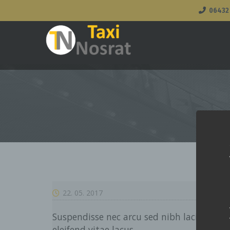
06432
22. 05. 2017
Suspendisse nec arcu sed nibh lacinia pre
eleifend vitae lacus.